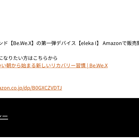
【Be.We.X】の第一弾デバイス【eleka I】 Amazonで販
になりたい方はこちらから
気分のいい朝から始まる新しいリカバリー習慣 | Be.We.X
azon.co.jp/dp/B0GXCZVDTJ
シー